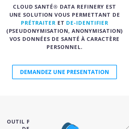
CLOUD SANTÉ® DATA REFINERY EST
UNE SOLUTION VOUS PERMETTANT DE
Français
PRÉTRAITER
ET
DE-IDENTIFIER
(PSEUDONYMISATION, ANONYMISATION)
VOS DONNÉES DE SANTÉ À CARACTÈRE
PERSONNEL.
DEMANDEZ UNE PRESENTATION
OUTIL POUR FACILITER L’EXPLOITATION
DE VOS DONNÉES DE SANTÉ À