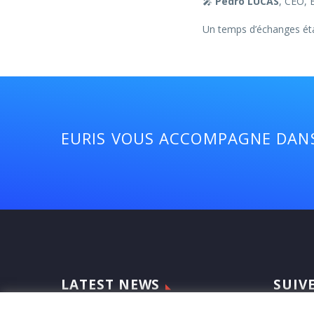
🎤
Pedro LUCAS
, CEO, 
Un temps d’échanges étai
EURIS VOUS ACCOMPAGNE DANS
LATEST NEWS
SUIV