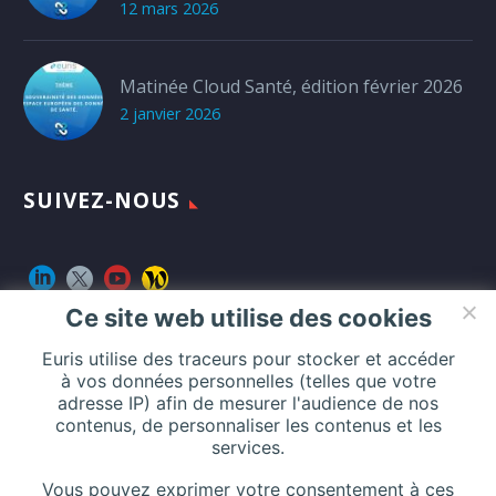
12 mars 2026
Matinée Cloud Santé, édition février 2026
2 janvier 2026
SUIVEZ-NOUS
Ce site web utilise des cookies
Euris utilise des traceurs pour stocker et accéder
CONTACT
à vos données personnelles (telles que votre
adresse IP) afin de mesurer l'audience de nos
contenus, de personnaliser les contenus et les
Addresse :
services.
116 Rue de Silly, 92100 Boulogne-Billancourt, France
Vous pouvez exprimer votre consentement à ces