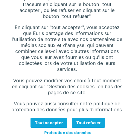
traceurs en cliquant sur le bouton "tout
accepter", ou les refuser en cliquant sur le
bouton "tout refuser".
Téléphone :
+33 (0)1 42 44 27 27
En cliquant sur "tout accepter", vous acceptez
Contactez-nous
que Euris partage des informations sur
l'utilisation de notre site avec nos partenaires de
Site Web :
www.euris.com
médias sociaux et d'analyse, qui peuvent
combiner celles-ci avec d'autres informations
que vous leur avez fournies ou qu'ils ont
collectées lors de votre utilisation de leurs
services.
Vous pouvez modifier vos choix à tout moment
en cliquant sur "Gestion des cookies" en bas des
pages de ce site.
Rejoignez-nous
Contact
Mentions légales
Vous pouvez aussi consulter notre politique de
Protection des données
Gestion des cookies
protection des données pour plus d’informations.
Tout accepter
Tout refuser
Copyright © Euris 2024
Protection des données