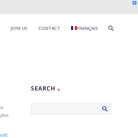
X
JOIN US
CONTACT
FRANÇAIS
SEARCH
os
 plus
rdif
.