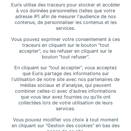
Euris utilise des traceurs pour stocker et accéder
CONTACT
à vos données personnelles (telles que votre
adresse IP) afin de mesurer l'audience de nos
contenus, de personnaliser les contenus et les
services.
Addresse :
116 Rue de Silly, 92100 Boulogne-Billancourt, France
Vous pouvez exprimer votre consentement à ces
traceurs en cliquant sur le bouton "tout
accepter", ou les refuser en cliquant sur le
bouton "tout refuser".
Téléphone :
+33 (0)1 42 44 27 27
En cliquant sur "tout accepter", vous acceptez
Contactez-nous
que Euris partage des informations sur
l'utilisation de notre site avec nos partenaires de
Site Web :
www.euris.com
médias sociaux et d'analyse, qui peuvent
combiner celles-ci avec d'autres informations
que vous leur avez fournies ou qu'ils ont
collectées lors de votre utilisation de leurs
services.
Vous pouvez modifier vos choix à tout moment
en cliquant sur "Gestion des cookies" en bas des