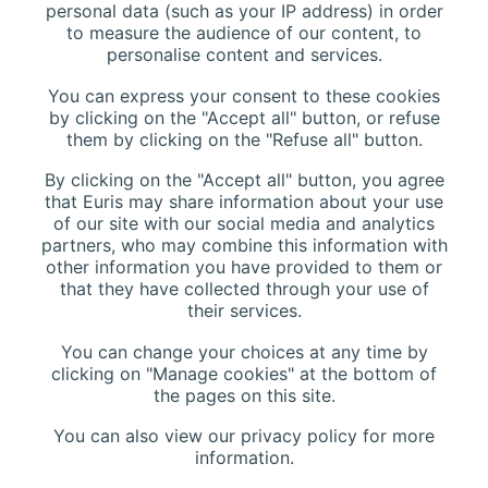
116 Rue de Silly, 92100 Boulogne-Billancourt, France
personal data (such as your IP address) in order
to measure the audience of our content, to
personalise content and services.
You can express your consent to these cookies
Téléphone :
+33 (0)1 42 44 27 27
by clicking on the "Accept all" button, or refuse
Contactez-nous
them by clicking on the "Refuse all" button.
Site Web :
www.euris.com
By clicking on the "Accept all" button, you agree
that Euris may share information about your use
of our site with our social media and analytics
partners, who may combine this information with
other information you have provided to them or
that they have collected through your use of
their services.
You can change your choices at any time by
clicking on "Manage cookies" at the bottom of
Rejoignez-nous
Contact
Mentions légales
the pages on this site.
Protection des données
Manage cookies
You can also view our privacy policy for more
information.
Copyright © Euris 2024