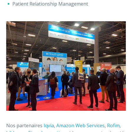
Patient Relationship Management
Nos partenaires
Iqvia
,
Amazon Web Services
,
Rofim
,